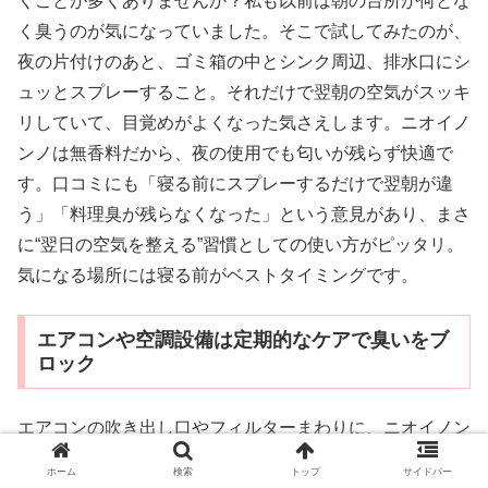
くことが多くありませんか？私も以前は朝の台所が何とな
く臭うのが気になっていました。そこで試してみたのが、
夜の片付けのあと、ゴミ箱の中とシンク周辺、排水口にシ
ュッとスプレーすること。それだけで翌朝の空気がスッキ
リしていて、目覚めがよくなった気さえします。ニオイノ
ンノは無香料だから、夜の使用でも匂いが残らず快適で
す。口コミにも「寝る前にスプレーするだけで翌朝が違
う」「料理臭が残らなくなった」という意見があり、まさ
に“翌日の空気を整える”習慣としての使い方がピッタリ。
気になる場所には寝る前がベストタイミングです。
エアコンや空調設備は定期的なケアで臭いをブ
ロック
エアコンの吹き出し口やフィルターまわりに、ニオイノン
ノを定期的に使うことで、カビ臭やこもった臭いを大幅に
ホーム
検索
トップ
サイドバー