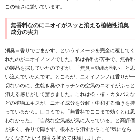
この軽さに驚いています。
無香料なのにニオイがスッと消える植物性消臭
成分の実力
消臭＝香りでごまかす、というイメージを完全に覆してく
れたのがニオイノンノでした。私は香料が苦手で、無香料
の製品を探していたのですが、「無臭＝効果が弱い」と思
い込んでいたんです。ところが、ニオイノンノは香りが一
切ないのに、生乾き臭やキッチンの空気のニオイがふっと
消える感じがして驚きました。これは松・椿・カタバミな
どの植物エキスが、ニオイ成分を分解・中和する働きを持
っているから。口コミでも「無香料でここまで効くとは思
わなかった」「自然な空気感が気に入っている」と高評価
が多く、香りで隠さず、根本から消すからこそ“気になら
なくなる”という感覚を初めて体験しました。