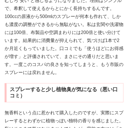
むしろ“安い”と感じるようになりました。理由はシンプル
で、希釈して使えるからとにかく長持ちするんです。
100ccの原液から500mlのスプレーが何本も作れて、しか
も濃度の調整ができるから無駄がない。私は玄関や洗濯物
には100倍、布製品や空調まわりには200倍と使い分けて
います。結果的に消費量が抑えられて、気づけば1本で2
か月近くもっていました。口コミでも「使うほどにお得感
が増す」と評価されていて、まさにその通りだと思いま
す。一度このコスパの良さを知ってしまうと、もう市販の
スプレーには戻れません。
スプレーすると少し植物臭が気になる（悪い口
コミ）
無香料という点に惹かれて購入したのですが、実際にスプ
レーするとわずかに植物っぽい独特の香りを感じました。