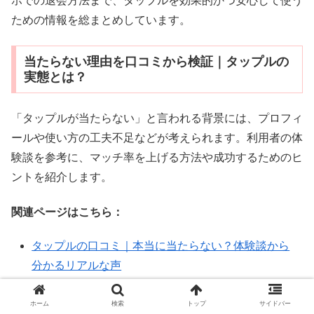
ホでの退会方法まで、タップルを効果的かつ安心して使う
ための情報を総まとめしています。
当たらない理由を口コミから検証｜タップルの
実態とは？
「タップルが当たらない」と言われる背景には、プロフィ
ールや使い方の工夫不足などが考えられます。利用者の体
験談を参考に、マッチ率を上げる方法や成功するためのヒ
ントを紹介します。
関連ページはこちら：
タップルの口コミ｜本当に当たらない？体験談から
分かるリアルな声
タップルの口コミをもとに、以下のような情報もまとめて
ホーム
検索
トップ
サイドバー