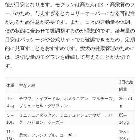
後が目安となります。モグワンは高たんぱく・高栄養のフ
ードのため、与えすぎるとカロリーオーバーになる可能性
があるため注意が必要です。また、日々の運動量や体調、
便の状態に合わせて微調整するのが理想的です。給与量の
目安はパッケージや公式サイトでも確認できるため、定期
的に見直すこともおすすめです。愛犬の健康管理のために
は、適切な量のモグワンを継続して与えることが大切で
す。
1日の給
体重
主な犬種
餌量
１～
チワワ、トイプードル、ポメラニアン、マルチーズ、
26～73
４㎏
ブリュッセル・グリフォン
ｇ
５～
ミニチュアダックス、ミニチュアシュナウザー、パ
85～
10㎏
グ、パピヨン、シーズー
145ｇ
11～
155～
柴犬、フレンチブル、コーギー
15㎏
196ｇ