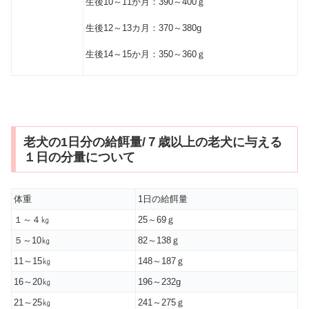
生後10～11か月：390～400ｇ
生後12～13カ月：370～380g
生後14～15か月：350～360ｇ
老犬の1日分の給餌量/７歳以上の老犬に与える
１日の分量について
体重
1日の給餌量
１～４㎏
25～69ｇ
５～10㎏
82～138ｇ
11～15㎏
148～187ｇ
16～20㎏
196～232g
21～25㎏
241～275ｇ