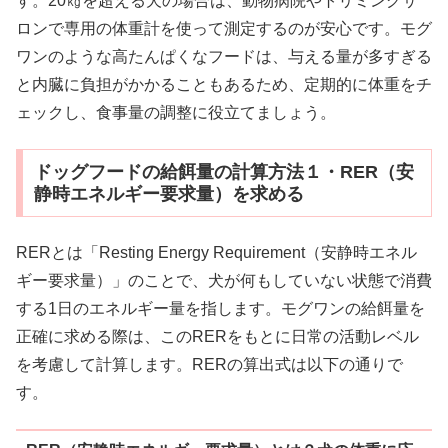
す。20㎏を超える犬の場合は、動物病院やトリミングサ
ロンで専用の体重計を使って測定するのが安心です。モグ
ワンのような高たんぱくなフードは、与える量が多すぎる
と内臓に負担がかかることもあるため、定期的に体重をチ
ェックし、食事量の調整に役立てましょう。
ドッグフードの給餌量の計算方法１・RER（安
静時エネルギー要求量）を求める
RERとは「Resting Energy Requirement（安静時エネル
ギー要求量）」のことで、犬が何もしていない状態で消費
する1日のエネルギー量を指します。モグワンの給餌量を
正確に求める際は、このRERをもとに日常の活動レベル
を考慮して計算します。RERの算出式は以下の通りで
す。