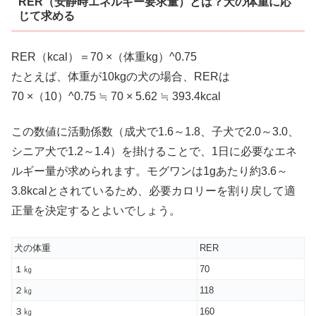
RER（安静時エネルギー要求量）とは？犬の体重に応
じて求める
RER（kcal）＝70 ×（体重kg）^0.75
たとえば、体重が10kgの犬の場合、RERは
70 ×（10）^0.75 ≒ 70 × 5.62 ≒ 393.4kcal
この数値に活動係数（成犬で1.6～1.8、子犬で2.0～3.0、
シニア犬で1.2～1.4）を掛けることで、1日に必要なエネ
ルギー量が求められます。モグワンは1gあたり約3.6～
3.8kcalとされているため、必要カロリーを割り戻して適
正量を決定するとよいでしょう。
犬の体重
RER
１㎏
70
２㎏
118
３㎏
160