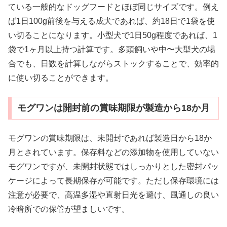
ている一般的なドッグフードとほぼ同じサイズです。例え
ば1日100g前後を与える成犬であれば、約18日で1袋を使
い切ることになります。小型犬で1日50g程度であれば、1
袋で1ヶ月以上持つ計算です。多頭飼いや中〜大型犬の場
合でも、日数を計算しながらストックすることで、効率的
に使い切ることができます。
モグワンは開封前の賞味期限が製造から18か月
モグワンの賞味期限は、未開封であれば製造日から18か
月とされています。保存料などの添加物を使用していない
モグワンですが、未開封状態ではしっかりとした密封パッ
ケージによって長期保存が可能です。ただし保存環境には
注意が必要で、高温多湿や直射日光を避け、風通しの良い
冷暗所での保管が望ましいです。