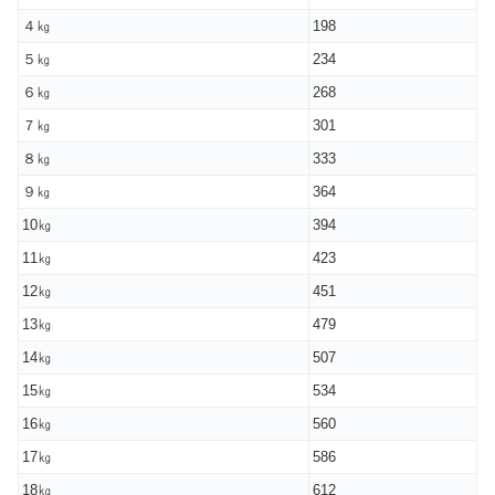
４㎏
198
５㎏
234
６㎏
268
７㎏
301
８㎏
333
９㎏
364
10㎏
394
11㎏
423
12㎏
451
13㎏
479
14㎏
507
15㎏
534
16㎏
560
17㎏
586
18㎏
612