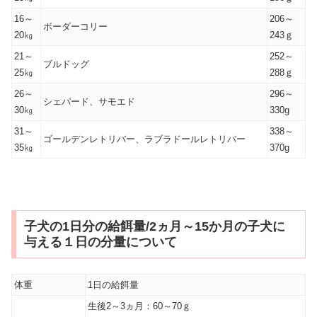
16～
206～
ボーダーコリー
20㎏
243ｇ
21～
252～
ブルドッグ
25㎏
288ｇ
26～
296～
シェパード、サモエド
30㎏
330g
31～
338～
ゴールデンレトリバー、ラブラドールレトリバー
35㎏
370g
子犬の1日分の給餌量/2ヵ月～15か月の子犬に
与える１日の分量について
体重
1日の給餌量
生後2～3ヵ月：60～70ｇ